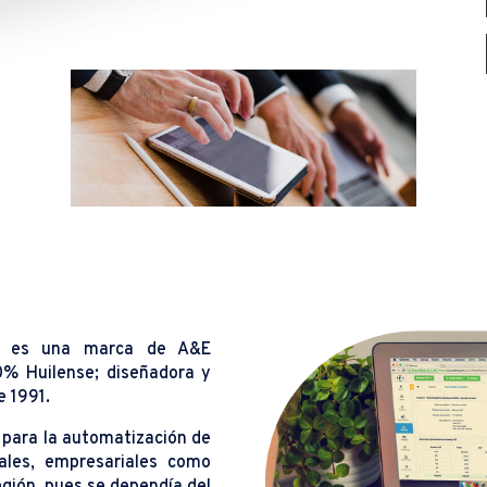
e, es una marca de A&E
0% Huilense; diseñadora y
e 1991.
ó para la automatización de
iales, empresariales como
egión, pues se dependía del