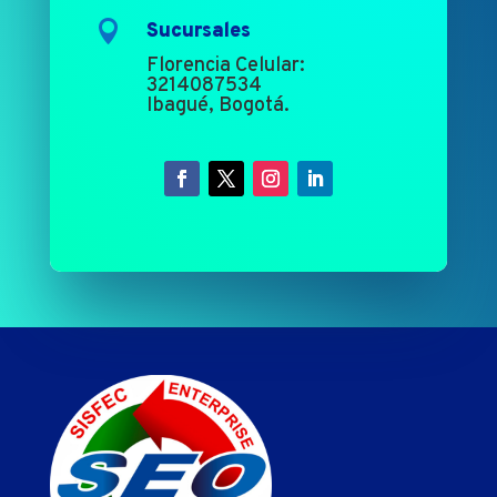

Sucursales
Florencia Celular:
3214087534
Ibagué, Bogotá.