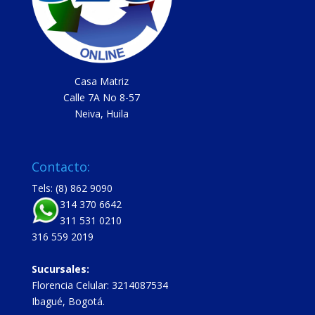
Casa Matriz
Calle 7A No 8-57
Neiva, Huila
Contacto:
Tels: (8) 862 9090
314 370 6642
311 531 0210
316 559 2019
Sucursales:
Florencia Celular: 3214087534
Ibagué, Bogotá.