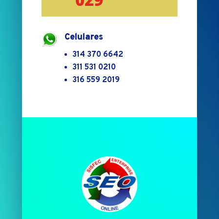
Celulares
314 370 6642
311 531 0210
316 559 2019